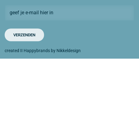
created II Happybrands by Nikkeldesign
Contacteer ons
Nieuwpoortlaan 15b
3600 Genk
+ 32 89 595 903
facebook